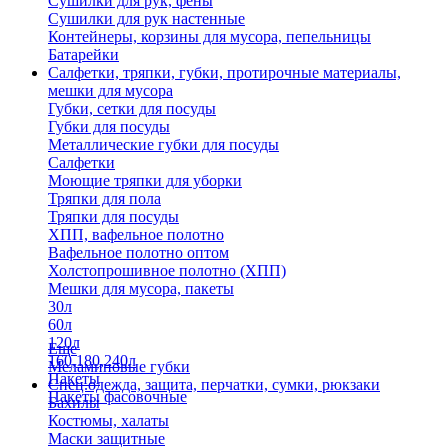
Сушилки для рук, фены
Сушилки для рук настенные
Контейнеры, корзины для мусора, пепельницы
Батарейки
Салфетки, тряпки, губки, протирочные материалы,
мешки для мусора
Губки, сетки для посуды
Губки для посуды
Металлические губки для посуды
Салфетки
Моющие тряпки для уборки
Тряпки для пола
Тряпки для посуды
ХПП, вафельное полотно
Вафельное полотно оптом
Холстопрошивное полотно (ХПП)
Мешки для мусора, пакеты
30л
60л
120л
Еще
160,180,240л
Меламиновые губки
Пакеты
Спец.одежда, защита, перчатки, сумки, рюкзаки
Пакеты фасовочные
Бахилы
Костюмы, халаты
Маски защитные