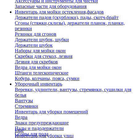
Аксессуары и инструменты для чистки
Запасные части для оборудования
Инвентарь для мойки остекления,фасадов
Держатели падов (скурблоки), пады, скотч-брайт
Сгоны (стяжки,склизы), держатели планок, планки,
резинки
Резинки для сгонов
Держатели шубок, шубки
Держатели шубок
Наборы для мойки окон
Скребки для стекол, лезвия
Лезвия для скребков
Ведра для мойки окон
Штанги телескопические
Кобура, колчаны, пояса, сумки
Уборочный инвентарь
Веревки, удлинтели, вантузы, стремянки, сушилки для
белья
Вантузы
Стремянки
Инвентарь для уборки помещений
Ведра
Знаки предупреждающие
Пады и падодержатели
Еще
Сгоны для пола
Инвентарь для уборки улиц