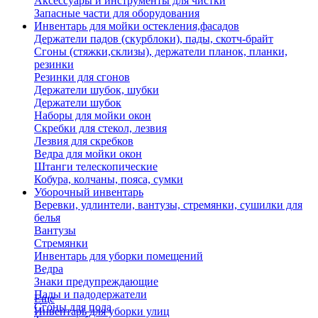
Аксессуары и инструменты для чистки
Запасные части для оборудования
Инвентарь для мойки остекления,фасадов
Держатели падов (скурблоки), пады, скотч-брайт
Сгоны (стяжки,склизы), держатели планок, планки,
резинки
Резинки для сгонов
Держатели шубок, шубки
Держатели шубок
Наборы для мойки окон
Скребки для стекол, лезвия
Лезвия для скребков
Ведра для мойки окон
Штанги телескопические
Кобура, колчаны, пояса, сумки
Уборочный инвентарь
Веревки, удлинтели, вантузы, стремянки, сушилки для
белья
Вантузы
Стремянки
Инвентарь для уборки помещений
Ведра
Знаки предупреждающие
Пады и падодержатели
Еще
Сгоны для пола
Инвентарь для уборки улиц