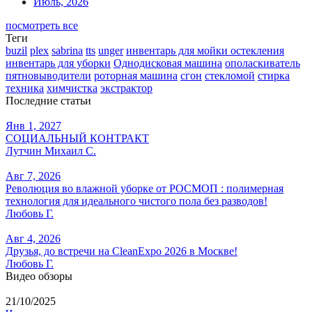
Июль, 2026
посмотреть все
Теги
buzil
plex
sabrina
tts
unger
инвентарь для мойки остекления
инвентарь для уборки
Однодисковая машина
ополаскиватель
пятновыводители
роторная машина
сгон
стекломой
стирка
техника
химчистка
экстрактор
Последние статьи
Янв 1, 2027
СОЦИАЛЬНЫЙ КОНТРАКТ
Лутчин Михаил С.
Авг 7, 2026
Революция во влажной уборке от РОСМОП : полимерная
технология для идеального чистого пола без разводов!
Любовь Г.
Авг 4, 2026
Друзья, до встречи на CleanExpo 2026 в Москве!
Любовь Г.
Видео обзоры
21/10/2025