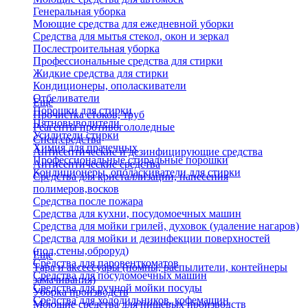
Генеральная уборка
Моющие средства для ежедневной уборки
Средства для мытья стекол, окон и зеркал
Послестроительная уборка
Профессиональные средства для стирки
Жидкие средства для стирки
Кондиционеры, ополаскиватели
Отбеливатели
Еще
Порошки для стирки
Прочистка стоков, труб
Пятновыводители
Реагенты противогололедные
Усилители стирки
Спец.средства
Химия для прачечных
Антисептические и дезинфицирующие средства
Профессиональные стиральные порошки
Антисептические средства
Кондиционеры, ополаскиватели для стирки
Средства для кристаллизации, нанесения
полимеров,восков
Средства после пожара
Средства для кухни, посудомоечных машин
Средства для мойки грилей, духовок (удаление нагаров)
Средства для мойки и дезинфекции поверхностей
(пол,стены,оброруд)
Еще
Средства для паровенткоматов
Тара и аксессуары (помпы, распылители, контейнеры
Средства для посудомоечных машин
замачивания)
Средства для ручной мойки посуды
Уборка производств
Средства для холодильников, кофемашин
Моющие средства для пищевых производств