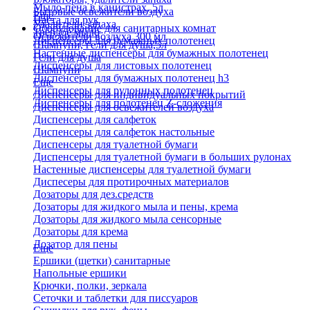
Мыло-пена в канистрах, 5л
Бытовые освежители воздуха
Еще
Паста для рук
Удалители запаха
Оборудование для санитарных комнат
Твердое мыло
Освежители воздуха 300 мл
Диспенсеры для бумажных полотенец
Шампуни, гели для душа,5л
Настенные диспенсеры для бумажных полотенец
Гели для душа
Диспенсеры для листовых полотенец
Шампуни
Диспенсеры для бумажных полотенец h3
Еще
Диспенсеры для рулонных полотенец
Диспенсеры для индивидуальных покрытий
Диспенсеры для полотенец Z-сложения
Диспенсеры для освежителей воздуха
Диспенсеры для салфеток
Диспенсеры для салфеток настольные
Диспенсеры для туалетной бумаги
Диспенсеры для туалетной бумаги в больших рулонах
Настенные диспенсеры для туалетной бумаги
Диспесеры для протирочных материалов
Дозаторы для дез.средств
Дозаторы для жидкого мыла и пены, крема
Дозаторы для жидкого мыла сенсорные
Дозаторы для крема
Дозатор для пены
Еще
Ершики (щетки) санитарные
Напольные ершики
Крючки, полки, зеркала
Сеточки и таблетки для писсуаров