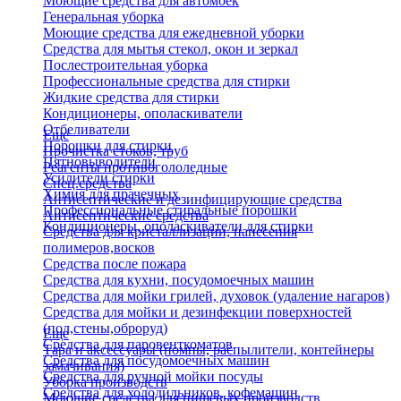
Моющие средства для автомоек
Генеральная уборка
Моющие средства для ежедневной уборки
Средства для мытья стекол, окон и зеркал
Послестроительная уборка
Профессиональные средства для стирки
Жидкие средства для стирки
Кондиционеры, ополаскиватели
Отбеливатели
Еще
Порошки для стирки
Прочистка стоков, труб
Пятновыводители
Реагенты противогололедные
Усилители стирки
Спец.средства
Химия для прачечных
Антисептические и дезинфицирующие средства
Профессиональные стиральные порошки
Антисептические средства
Кондиционеры, ополаскиватели для стирки
Средства для кристаллизации, нанесения
полимеров,восков
Средства после пожара
Средства для кухни, посудомоечных машин
Средства для мойки грилей, духовок (удаление нагаров)
Средства для мойки и дезинфекции поверхностей
(пол,стены,оброруд)
Еще
Средства для паровенткоматов
Тара и аксессуары (помпы, распылители, контейнеры
Средства для посудомоечных машин
замачивания)
Средства для ручной мойки посуды
Уборка производств
Средства для холодильников, кофемашин
Моющие средства для пищевых производств