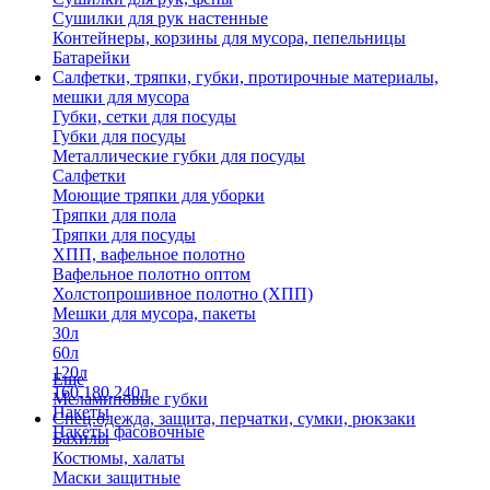
Сушилки для рук настенные
Контейнеры, корзины для мусора, пепельницы
Батарейки
Салфетки, тряпки, губки, протирочные материалы,
мешки для мусора
Губки, сетки для посуды
Губки для посуды
Металлические губки для посуды
Салфетки
Моющие тряпки для уборки
Тряпки для пола
Тряпки для посуды
ХПП, вафельное полотно
Вафельное полотно оптом
Холстопрошивное полотно (ХПП)
Мешки для мусора, пакеты
30л
60л
120л
Еще
160,180,240л
Меламиновые губки
Пакеты
Спец.одежда, защита, перчатки, сумки, рюкзаки
Пакеты фасовочные
Бахилы
Костюмы, халаты
Маски защитные