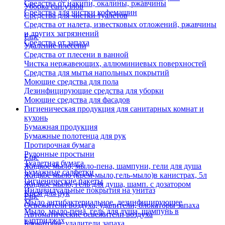
Средства от накипи, окалины, ржавчины
Уборка сан.узлов
Средства для чистки кофемашин
Средства для чистки туалетов
Средства от налета, известковых отложений, ржавчины
и других загрязнений
Еще
Средства от запаха
Удаление плесени
Средства от плесени в ванной
Чистка нержавеющих, аллюминиевых поверхностей
Средства для мытья напольных покрытий
Моющие средства для пола
Дезинфицирующие средства для уборки
Моющие средства для фасадов
Гигиеническая продукция для санитарных комнат и
кухонь
Бумажная продукция
Бумажные полотенца для рук
Протирочная бумага
Рулонные простыни
Еще
Туалетная бумага
Жидкое мыло, мыло-пена, шампуни, гели для душа
Бумажные салфетки
Жидкое мыло (крем-мыло,гель-мыло)в канистрах, 5л
Гигиенические пакеты
Жидкое мыло, гель для душа, шамп. с дозатором
Индивидуальные покрытия на унитаз
Крем для рук
Еще
Мыло антибактериальное, дезинфицирующее
Освежители воздуха, удалители, блокаторы запаха
Мыло, мыло-пена, гель для душа, шампунь в
Автоматические освежители воздуха
картриджах
Блокаторы, удалители запаха