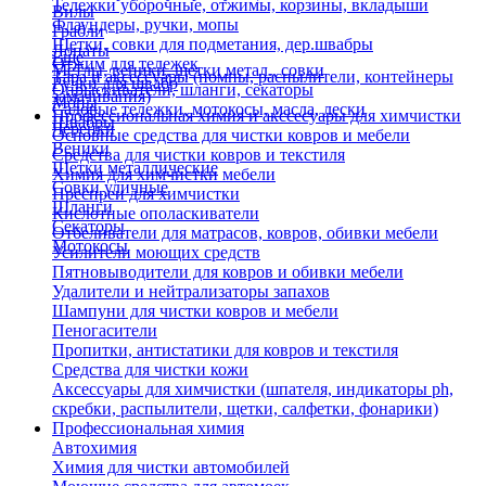
Тележки уборочные, отжимы, корзины, вкладыши
Вилы
Флаундеры, ручки, мопы
Грабли
Щетки, совки для подметания, дер.швабры
Лопаты
Еще
Отжим для тележек
Метлы, веники, щетки метал., совки
Тара и аксессуары (помпы, распылители, контейнеры
Ручки для швабр
Опрыскиватели, шланги, секаторы
замачивания)
Мопы
Садовые тележки, мотокосы, масла, лески
Профессиональная химия и акссесуары для химчистки
Швабры
Черенки
Основные средства для чистки ковров и мебели
Веники
Средства для чистки ковров и текстиля
Щетки металлические
Химия для химчистки мебели
Совки уличные
Преспреи для химчистки
Шланги
Кислотные ополаскиватели
Секаторы
Отбеливатели для матрасов, ковров, обивки мебели
Мотокосы
Усилители моющих средств
Пятновыводители для ковров и обивки мебели
Удалители и нейтрализаторы запахов
Шампуни для чистки ковров и мебели
Пеногасители
Пропитки, антистатики для ковров и текстиля
Средства для чистки кожи
Аксессуары для химчистки (шпателя, индикаторы ph,
скребки, распылители, щетки, салфетки, фонарики)
Профессиональная химия
Автохимия
Химия для чистки автомобилей