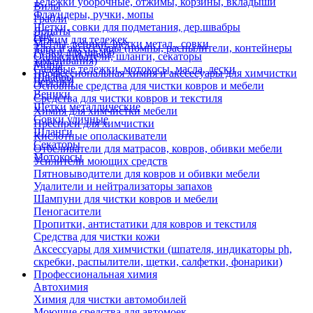
Тележки уборочные, отжимы, корзины, вкладыши
Вилы
Флаундеры, ручки, мопы
Грабли
Щетки, совки для подметания, дер.швабры
Лопаты
Еще
Отжим для тележек
Метлы, веники, щетки метал., совки
Тара и аксессуары (помпы, распылители, контейнеры
Ручки для швабр
Опрыскиватели, шланги, секаторы
замачивания)
Мопы
Садовые тележки, мотокосы, масла, лески
Профессиональная химия и акссесуары для химчистки
Швабры
Черенки
Основные средства для чистки ковров и мебели
Веники
Средства для чистки ковров и текстиля
Щетки металлические
Химия для химчистки мебели
Совки уличные
Преспреи для химчистки
Шланги
Кислотные ополаскиватели
Секаторы
Отбеливатели для матрасов, ковров, обивки мебели
Мотокосы
Усилители моющих средств
Пятновыводители для ковров и обивки мебели
Удалители и нейтрализаторы запахов
Шампуни для чистки ковров и мебели
Пеногасители
Пропитки, антистатики для ковров и текстиля
Средства для чистки кожи
Аксессуары для химчистки (шпателя, индикаторы ph,
скребки, распылители, щетки, салфетки, фонарики)
Профессиональная химия
Автохимия
Химия для чистки автомобилей
Моющие средства для автомоек