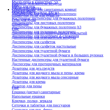
Мыло-пена в канистрах, 5л
Бытовые освежители воздуха
Еще
Паста для рук
Удалители запаха
Оборудование для санитарных комнат
Твердое мыло
Освежители воздуха 300 мл
Диспенсеры для бумажных полотенец
Шампуни, гели для душа,5л
Настенные диспенсеры для бумажных полотенец
Гели для душа
Диспенсеры для листовых полотенец
Шампуни
Диспенсеры для бумажных полотенец h3
Еще
Диспенсеры для рулонных полотенец
Диспенсеры для индивидуальных покрытий
Диспенсеры для полотенец Z-сложения
Диспенсеры для освежителей воздуха
Диспенсеры для салфеток
Диспенсеры для салфеток настольные
Диспенсеры для туалетной бумаги
Диспенсеры для туалетной бумаги в больших рулонах
Настенные диспенсеры для туалетной бумаги
Диспесеры для протирочных материалов
Дозаторы для дез.средств
Дозаторы для жидкого мыла и пены, крема
Дозаторы для жидкого мыла сенсорные
Дозаторы для крема
Дозатор для пены
Еще
Ершики (щетки) санитарные
Напольные ершики
Крючки, полки, зеркала
Сеточки и таблетки для писсуаров
Сушилки для рук, фены