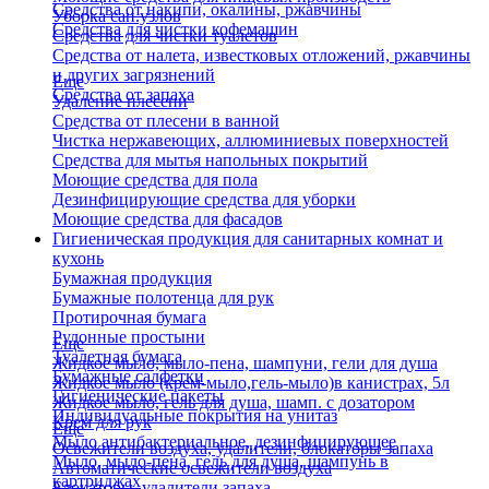
Средства от накипи, окалины, ржавчины
Уборка сан.узлов
Средства для чистки кофемашин
Средства для чистки туалетов
Средства от налета, известковых отложений, ржавчины
и других загрязнений
Еще
Средства от запаха
Удаление плесени
Средства от плесени в ванной
Чистка нержавеющих, аллюминиевых поверхностей
Средства для мытья напольных покрытий
Моющие средства для пола
Дезинфицирующие средства для уборки
Моющие средства для фасадов
Гигиеническая продукция для санитарных комнат и
кухонь
Бумажная продукция
Бумажные полотенца для рук
Протирочная бумага
Рулонные простыни
Еще
Туалетная бумага
Жидкое мыло, мыло-пена, шампуни, гели для душа
Бумажные салфетки
Жидкое мыло (крем-мыло,гель-мыло)в канистрах, 5л
Гигиенические пакеты
Жидкое мыло, гель для душа, шамп. с дозатором
Индивидуальные покрытия на унитаз
Крем для рук
Еще
Мыло антибактериальное, дезинфицирующее
Освежители воздуха, удалители, блокаторы запаха
Мыло, мыло-пена, гель для душа, шампунь в
Автоматические освежители воздуха
картриджах
Блокаторы, удалители запаха