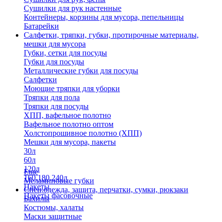
Сушилки для рук настенные
Контейнеры, корзины для мусора, пепельницы
Батарейки
Салфетки, тряпки, губки, протирочные материалы,
мешки для мусора
Губки, сетки для посуды
Губки для посуды
Металлические губки для посуды
Салфетки
Моющие тряпки для уборки
Тряпки для пола
Тряпки для посуды
ХПП, вафельное полотно
Вафельное полотно оптом
Холстопрошивное полотно (ХПП)
Мешки для мусора, пакеты
30л
60л
120л
Еще
160,180,240л
Меламиновые губки
Пакеты
Спец.одежда, защита, перчатки, сумки, рюкзаки
Пакеты фасовочные
Бахилы
Костюмы, халаты
Маски защитные