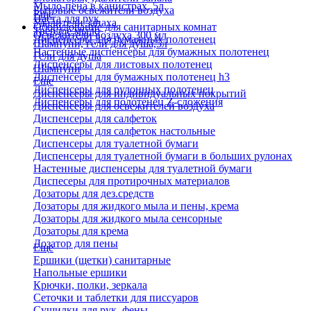
Мыло-пена в канистрах, 5л
Бытовые освежители воздуха
Еще
Паста для рук
Удалители запаха
Оборудование для санитарных комнат
Твердое мыло
Освежители воздуха 300 мл
Диспенсеры для бумажных полотенец
Шампуни, гели для душа,5л
Настенные диспенсеры для бумажных полотенец
Гели для душа
Диспенсеры для листовых полотенец
Шампуни
Диспенсеры для бумажных полотенец h3
Еще
Диспенсеры для рулонных полотенец
Диспенсеры для индивидуальных покрытий
Диспенсеры для полотенец Z-сложения
Диспенсеры для освежителей воздуха
Диспенсеры для салфеток
Диспенсеры для салфеток настольные
Диспенсеры для туалетной бумаги
Диспенсеры для туалетной бумаги в больших рулонах
Настенные диспенсеры для туалетной бумаги
Диспесеры для протирочных материалов
Дозаторы для дез.средств
Дозаторы для жидкого мыла и пены, крема
Дозаторы для жидкого мыла сенсорные
Дозаторы для крема
Дозатор для пены
Еще
Ершики (щетки) санитарные
Напольные ершики
Крючки, полки, зеркала
Сеточки и таблетки для писсуаров
Сушилки для рук, фены