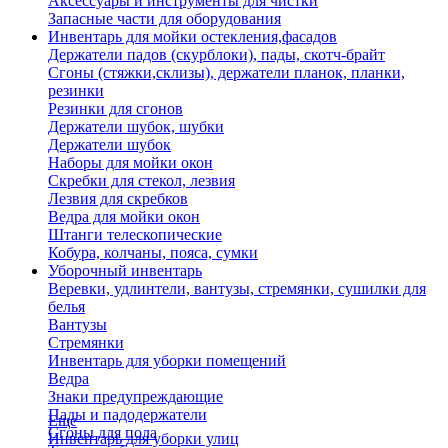
Аксессуары и инструменты для чистки
Запасные части для оборудования
Инвентарь для мойки остекления,фасадов
Держатели падов (скурблоки), пады, скотч-брайт
Сгоны (стяжки,склизы), держатели планок, планки,
резинки
Резинки для сгонов
Держатели шубок, шубки
Держатели шубок
Наборы для мойки окон
Скребки для стекол, лезвия
Лезвия для скребков
Ведра для мойки окон
Штанги телескопические
Кобура, колчаны, пояса, сумки
Уборочный инвентарь
Веревки, удлинтели, вантузы, стремянки, сушилки для
белья
Вантузы
Стремянки
Инвентарь для уборки помещений
Ведра
Знаки предупреждающие
Пады и падодержатели
Еще
Сгоны для пола
Инвентарь для уборки улиц