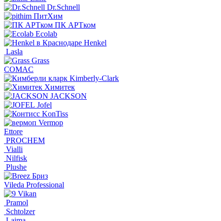
Dr.Schnell
ПитХим
ПК АРТком
Ecolab
Henkel
Lasla
Grass
COMAC
Kimberly-Clark
Химитек
JACKSON
Jofel
KonTiss
Vermop
Ettore
PROCHEM
Vialli
Nilfisk
Plushe
Бриз
Vileda Professional
Vikan
Pramol
Schtolzer
Laima