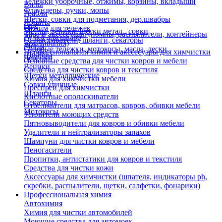
Тележки уборочные, отжимы, корзины, вкладыши
Вилы
Флаундеры, ручки, мопы
Грабли
Щетки, совки для подметания, дер.швабры
Лопаты
Еще
Отжим для тележек
Метлы, веники, щетки метал., совки
Тара и аксессуары (помпы, распылители, контейнеры
Ручки для швабр
Опрыскиватели, шланги, секаторы
замачивания)
Мопы
Садовые тележки, мотокосы, масла, лески
Профессиональная химия и акссесуары для химчистки
Швабры
Черенки
Основные средства для чистки ковров и мебели
Веники
Средства для чистки ковров и текстиля
Щетки металлические
Химия для химчистки мебели
Совки уличные
Преспреи для химчистки
Шланги
Кислотные ополаскиватели
Секаторы
Отбеливатели для матрасов, ковров, обивки мебели
Мотокосы
Усилители моющих средств
Пятновыводители для ковров и обивки мебели
Удалители и нейтрализаторы запахов
Шампуни для чистки ковров и мебели
Пеногасители
Пропитки, антистатики для ковров и текстиля
Средства для чистки кожи
Аксессуары для химчистки (шпателя, индикаторы ph,
скребки, распылители, щетки, салфетки, фонарики)
Профессиональная химия
Автохимия
Химия для чистки автомобилей
Моющие средства для автомоек