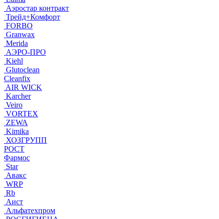
Аэростар контракт
Трейд+Комфорт
FORBO
Granwax
Merida
АЭРО-ПРО
Kiehl
Glutoclean
Cleanfix
AIR WICK
Karcher
Veiro
VORTEX
ZEWA
Kimika
ХОЗГРУПП
РОСТ
Фармос
Star
Авакс
WRP
Rb
Аист
Альфатехпром