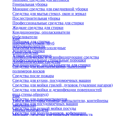
Генеральная уборка
Моющие средства для ежедневной уборки
Средства для мытья стекол, окон и зеркал
Послестроительная уборка
Профессиональные средства для стирки
Жидкие средства для стирки
Кондиционеры, ополаскиватели
Отбеливатели
Еще
Порошки для стирки
Прочистка стоков, труб
Пятновыводители
Реагенты противогололедные
Усилители стирки
Спец.средства
Химия для прачечных
Антисептические и дезинфицирующие средства
Профессиональные стиральные порошки
Антисептические средства
Кондиционеры, ополаскиватели для стирки
Средства для кристаллизации, нанесения
полимеров,восков
Средства после пожара
Средства для кухни, посудомоечных машин
Средства для мойки грилей, духовок (удаление нагаров)
Средства для мойки и дезинфекции поверхностей
(пол,стены,оброруд)
Еще
Средства для паровенткоматов
Тара и аксессуары (помпы, распылители, контейнеры
Средства для посудомоечных машин
замачивания)
Средства для ручной мойки посуды
Уборка производств
Средства для холодильников, кофемашин
Моющие средства для пищевых производств