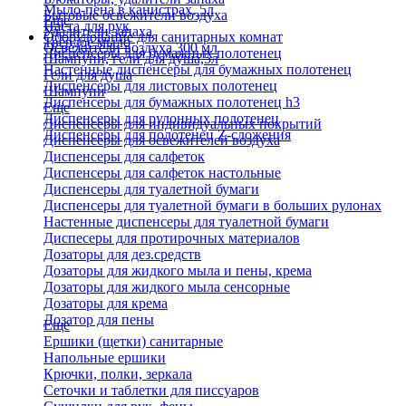
Мыло-пена в канистрах, 5л
Бытовые освежители воздуха
Еще
Паста для рук
Удалители запаха
Оборудование для санитарных комнат
Твердое мыло
Освежители воздуха 300 мл
Диспенсеры для бумажных полотенец
Шампуни, гели для душа,5л
Настенные диспенсеры для бумажных полотенец
Гели для душа
Диспенсеры для листовых полотенец
Шампуни
Диспенсеры для бумажных полотенец h3
Еще
Диспенсеры для рулонных полотенец
Диспенсеры для индивидуальных покрытий
Диспенсеры для полотенец Z-сложения
Диспенсеры для освежителей воздуха
Диспенсеры для салфеток
Диспенсеры для салфеток настольные
Диспенсеры для туалетной бумаги
Диспенсеры для туалетной бумаги в больших рулонах
Настенные диспенсеры для туалетной бумаги
Диспесеры для протирочных материалов
Дозаторы для дез.средств
Дозаторы для жидкого мыла и пены, крема
Дозаторы для жидкого мыла сенсорные
Дозаторы для крема
Дозатор для пены
Еще
Ершики (щетки) санитарные
Напольные ершики
Крючки, полки, зеркала
Сеточки и таблетки для писсуаров