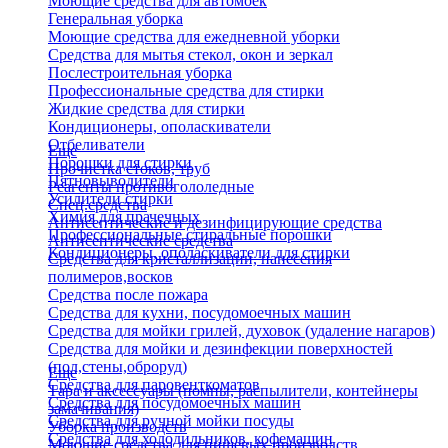
Моющие средства для автомоек
Генеральная уборка
Моющие средства для ежедневной уборки
Средства для мытья стекол, окон и зеркал
Послестроительная уборка
Профессиональные средства для стирки
Жидкие средства для стирки
Кондиционеры, ополаскиватели
Отбеливатели
Еще
Порошки для стирки
Прочистка стоков, труб
Пятновыводители
Реагенты противогололедные
Усилители стирки
Спец.средства
Химия для прачечных
Антисептические и дезинфицирующие средства
Профессиональные стиральные порошки
Антисептические средства
Кондиционеры, ополаскиватели для стирки
Средства для кристаллизации, нанесения
полимеров,восков
Средства после пожара
Средства для кухни, посудомоечных машин
Средства для мойки грилей, духовок (удаление нагаров)
Средства для мойки и дезинфекции поверхностей
(пол,стены,оброруд)
Еще
Средства для паровенткоматов
Тара и аксессуары (помпы, распылители, контейнеры
Средства для посудомоечных машин
замачивания)
Средства для ручной мойки посуды
Уборка производств
Средства для холодильников, кофемашин
Моющие средства для пищевых производств