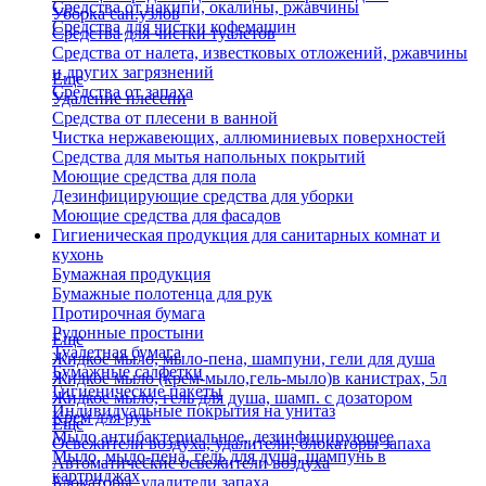
Средства от накипи, окалины, ржавчины
Уборка сан.узлов
Средства для чистки кофемашин
Средства для чистки туалетов
Средства от налета, известковых отложений, ржавчины
и других загрязнений
Еще
Средства от запаха
Удаление плесени
Средства от плесени в ванной
Чистка нержавеющих, аллюминиевых поверхностей
Средства для мытья напольных покрытий
Моющие средства для пола
Дезинфицирующие средства для уборки
Моющие средства для фасадов
Гигиеническая продукция для санитарных комнат и
кухонь
Бумажная продукция
Бумажные полотенца для рук
Протирочная бумага
Рулонные простыни
Еще
Туалетная бумага
Жидкое мыло, мыло-пена, шампуни, гели для душа
Бумажные салфетки
Жидкое мыло (крем-мыло,гель-мыло)в канистрах, 5л
Гигиенические пакеты
Жидкое мыло, гель для душа, шамп. с дозатором
Индивидуальные покрытия на унитаз
Крем для рук
Еще
Мыло антибактериальное, дезинфицирующее
Освежители воздуха, удалители, блокаторы запаха
Мыло, мыло-пена, гель для душа, шампунь в
Автоматические освежители воздуха
картриджах
Блокаторы, удалители запаха