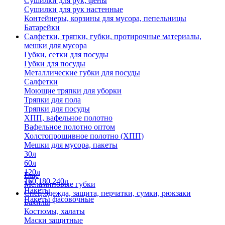
Сушилки для рук, фены
Сушилки для рук настенные
Контейнеры, корзины для мусора, пепельницы
Батарейки
Салфетки, тряпки, губки, протирочные материалы,
мешки для мусора
Губки, сетки для посуды
Губки для посуды
Металлические губки для посуды
Салфетки
Моющие тряпки для уборки
Тряпки для пола
Тряпки для посуды
ХПП, вафельное полотно
Вафельное полотно оптом
Холстопрошивное полотно (ХПП)
Мешки для мусора, пакеты
30л
60л
120л
Еще
160,180,240л
Меламиновые губки
Пакеты
Спец.одежда, защита, перчатки, сумки, рюкзаки
Пакеты фасовочные
Бахилы
Костюмы, халаты
Маски защитные