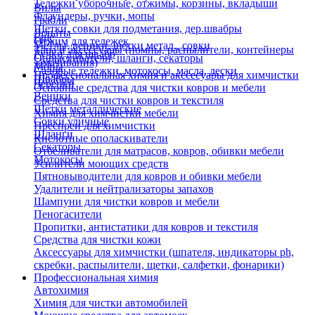
Тележки уборочные, отжимы, корзины, вкладыши
Вилы
Флаундеры, ручки, мопы
Грабли
Щетки, совки для подметания, дер.швабры
Лопаты
Еще
Отжим для тележек
Метлы, веники, щетки метал., совки
Тара и аксессуары (помпы, распылители, контейнеры
Ручки для швабр
Опрыскиватели, шланги, секаторы
замачивания)
Мопы
Садовые тележки, мотокосы, масла, лески
Профессиональная химия и акссесуары для химчистки
Швабры
Черенки
Основные средства для чистки ковров и мебели
Веники
Средства для чистки ковров и текстиля
Щетки металлические
Химия для химчистки мебели
Совки уличные
Преспреи для химчистки
Шланги
Кислотные ополаскиватели
Секаторы
Отбеливатели для матрасов, ковров, обивки мебели
Мотокосы
Усилители моющих средств
Пятновыводители для ковров и обивки мебели
Удалители и нейтрализаторы запахов
Шампуни для чистки ковров и мебели
Пеногасители
Пропитки, антистатики для ковров и текстиля
Средства для чистки кожи
Аксессуары для химчистки (шпателя, индикаторы ph,
скребки, распылители, щетки, салфетки, фонарики)
Профессиональная химия
Автохимия
Химия для чистки автомобилей