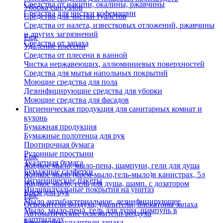
Средства от накипи, окалины, ржавчины
Уборка сан.узлов
Средства для чистки кофемашин
Средства для чистки туалетов
Средства от налета, известковых отложений, ржавчины
и других загрязнений
Еще
Средства от запаха
Удаление плесени
Средства от плесени в ванной
Чистка нержавеющих, аллюминиевых поверхностей
Средства для мытья напольных покрытий
Моющие средства для пола
Дезинфицирующие средства для уборки
Моющие средства для фасадов
Гигиеническая продукция для санитарных комнат и
кухонь
Бумажная продукция
Бумажные полотенца для рук
Протирочная бумага
Рулонные простыни
Еще
Туалетная бумага
Жидкое мыло, мыло-пена, шампуни, гели для душа
Бумажные салфетки
Жидкое мыло (крем-мыло,гель-мыло)в канистрах, 5л
Гигиенические пакеты
Жидкое мыло, гель для душа, шамп. с дозатором
Индивидуальные покрытия на унитаз
Крем для рук
Еще
Мыло антибактериальное, дезинфицирующее
Освежители воздуха, удалители, блокаторы запаха
Мыло, мыло-пена, гель для душа, шампунь в
Автоматические освежители воздуха
картриджах
Блокаторы, удалители запаха