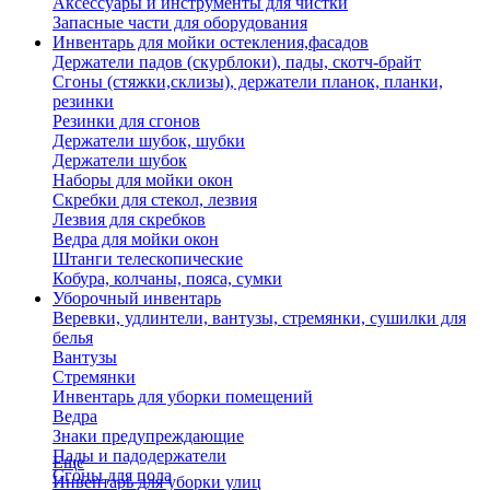
Аксессуары и инструменты для чистки
Запасные части для оборудования
Инвентарь для мойки остекления,фасадов
Держатели падов (скурблоки), пады, скотч-брайт
Сгоны (стяжки,склизы), держатели планок, планки,
резинки
Резинки для сгонов
Держатели шубок, шубки
Держатели шубок
Наборы для мойки окон
Скребки для стекол, лезвия
Лезвия для скребков
Ведра для мойки окон
Штанги телескопические
Кобура, колчаны, пояса, сумки
Уборочный инвентарь
Веревки, удлинтели, вантузы, стремянки, сушилки для
белья
Вантузы
Стремянки
Инвентарь для уборки помещений
Ведра
Знаки предупреждающие
Пады и падодержатели
Еще
Сгоны для пола
Инвентарь для уборки улиц