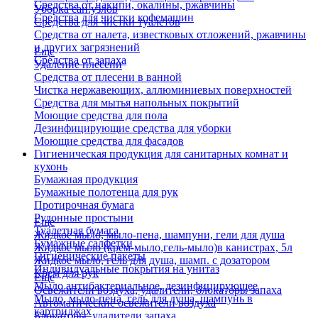
Средства от накипи, окалины, ржавчины
Уборка сан.узлов
Средства для чистки кофемашин
Средства для чистки туалетов
Средства от налета, известковых отложений, ржавчины
и других загрязнений
Еще
Средства от запаха
Удаление плесени
Средства от плесени в ванной
Чистка нержавеющих, аллюминиевых поверхностей
Средства для мытья напольных покрытий
Моющие средства для пола
Дезинфицирующие средства для уборки
Моющие средства для фасадов
Гигиеническая продукция для санитарных комнат и
кухонь
Бумажная продукция
Бумажные полотенца для рук
Протирочная бумага
Рулонные простыни
Еще
Туалетная бумага
Жидкое мыло, мыло-пена, шампуни, гели для душа
Бумажные салфетки
Жидкое мыло (крем-мыло,гель-мыло)в канистрах, 5л
Гигиенические пакеты
Жидкое мыло, гель для душа, шамп. с дозатором
Индивидуальные покрытия на унитаз
Крем для рук
Еще
Мыло антибактериальное, дезинфицирующее
Освежители воздуха, удалители, блокаторы запаха
Мыло, мыло-пена, гель для душа, шампунь в
Автоматические освежители воздуха
картриджах
Блокаторы, удалители запаха