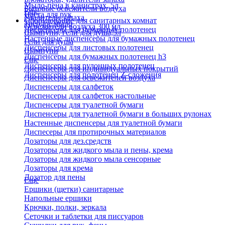
Мыло-пена в канистрах, 5л
Бытовые освежители воздуха
Еще
Паста для рук
Удалители запаха
Оборудование для санитарных комнат
Твердое мыло
Освежители воздуха 300 мл
Диспенсеры для бумажных полотенец
Шампуни, гели для душа,5л
Настенные диспенсеры для бумажных полотенец
Гели для душа
Диспенсеры для листовых полотенец
Шампуни
Диспенсеры для бумажных полотенец h3
Еще
Диспенсеры для рулонных полотенец
Диспенсеры для индивидуальных покрытий
Диспенсеры для полотенец Z-сложения
Диспенсеры для освежителей воздуха
Диспенсеры для салфеток
Диспенсеры для салфеток настольные
Диспенсеры для туалетной бумаги
Диспенсеры для туалетной бумаги в больших рулонах
Настенные диспенсеры для туалетной бумаги
Диспесеры для протирочных материалов
Дозаторы для дез.средств
Дозаторы для жидкого мыла и пены, крема
Дозаторы для жидкого мыла сенсорные
Дозаторы для крема
Дозатор для пены
Еще
Ершики (щетки) санитарные
Напольные ершики
Крючки, полки, зеркала
Сеточки и таблетки для писсуаров