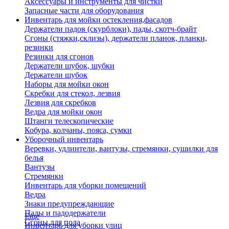
Аксессуары и инструменты для чистки
Запасные части для оборудования
Инвентарь для мойки остекления,фасадов
Держатели падов (скурблоки), пады, скотч-брайт
Сгоны (стяжки,склизы), держатели планок, планки,
резинки
Резинки для сгонов
Держатели шубок, шубки
Держатели шубок
Наборы для мойки окон
Скребки для стекол, лезвия
Лезвия для скребков
Ведра для мойки окон
Штанги телескопические
Кобура, колчаны, пояса, сумки
Уборочный инвентарь
Веревки, удлинтели, вантузы, стремянки, сушилки для
белья
Вантузы
Стремянки
Инвентарь для уборки помещений
Ведра
Знаки предупреждающие
Пады и падодержатели
Еще
Сгоны для пола
Инвентарь для уборки улиц