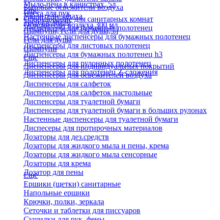
Мыло-пена в канистрах, 5л
Бытовые освежители воздуха
Еще
Паста для рук
Удалители запаха
Оборудование для санитарных комнат
Твердое мыло
Освежители воздуха 300 мл
Диспенсеры для бумажных полотенец
Шампуни, гели для душа,5л
Настенные диспенсеры для бумажных полотенец
Гели для душа
Диспенсеры для листовых полотенец
Шампуни
Диспенсеры для бумажных полотенец h3
Еще
Диспенсеры для рулонных полотенец
Диспенсеры для индивидуальных покрытий
Диспенсеры для полотенец Z-сложения
Диспенсеры для освежителей воздуха
Диспенсеры для салфеток
Диспенсеры для салфеток настольные
Диспенсеры для туалетной бумаги
Диспенсеры для туалетной бумаги в больших рулонах
Настенные диспенсеры для туалетной бумаги
Диспесеры для протирочных материалов
Дозаторы для дез.средств
Дозаторы для жидкого мыла и пены, крема
Дозаторы для жидкого мыла сенсорные
Дозаторы для крема
Дозатор для пены
Еще
Ершики (щетки) санитарные
Напольные ершики
Крючки, полки, зеркала
Сеточки и таблетки для писсуаров
Сушилки для рук, фены