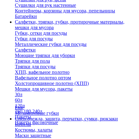
Сушилки для рук настенные
Контейнеры, корзины для мусора, пепельницы
Батарейки
Салфетки, тряпки, губки, протирочные материалы,
мешки для мусора
Губки, сетки для посуды
Губки для посуды
Металлические губки для посуды
Салфетки
Моющие тряпки для уборки
Тряпки для пола
Тряпки для посуды
ХПП, вафельное полотно
Вафельное полотно оптом
Холстопрошивное полотно (ХПП)
Мешки для мусора, пакеты
30л
60л
120л
Еще
160,180,240л
Меламиновые губки
Пакеты
Спец.одежда, защита, перчатки, сумки, рюкзаки
Пакеты фасовочные
Бахилы
Костюмы, халаты
Маски защитные