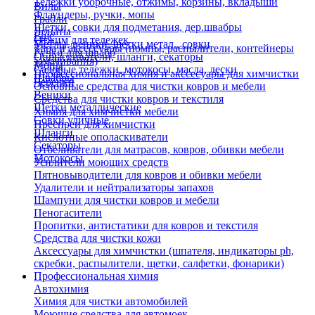
Тележки уборочные, отжимы, корзины, вкладыши
Вилы
Флаундеры, ручки, мопы
Грабли
Щетки, совки для подметания, дер.швабры
Лопаты
Еще
Отжим для тележек
Метлы, веники, щетки метал., совки
Тара и аксессуары (помпы, распылители, контейнеры
Ручки для швабр
Опрыскиватели, шланги, секаторы
замачивания)
Мопы
Садовые тележки, мотокосы, масла, лески
Профессиональная химия и акссесуары для химчистки
Швабры
Черенки
Основные средства для чистки ковров и мебели
Веники
Средства для чистки ковров и текстиля
Щетки металлические
Химия для химчистки мебели
Совки уличные
Преспреи для химчистки
Шланги
Кислотные ополаскиватели
Секаторы
Отбеливатели для матрасов, ковров, обивки мебели
Мотокосы
Усилители моющих средств
Пятновыводители для ковров и обивки мебели
Удалители и нейтрализаторы запахов
Шампуни для чистки ковров и мебели
Пеногасители
Пропитки, антистатики для ковров и текстиля
Средства для чистки кожи
Аксессуары для химчистки (шпателя, индикаторы ph,
скребки, распылители, щетки, салфетки, фонарики)
Профессиональная химия
Автохимия
Химия для чистки автомобилей
Моющие средства для автомоек