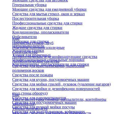
Моющие средства для автомоек
Генеральная уборка
Моющие средства для ежедневной уборки
Средства для мытья стекол, окон и зеркал
Послестроительная уборка
Профессиональные средства для стирки
Жидкие средства для стирки
Кондиционеры, ополаскиватели
Отбеливатели
Еще
Порошки для стирки
Прочистка стоков, труб
Пятновыводители
Реагенты противогололедные
Усилители стирки
Спец.средства
Химия для прачечных
Антисептические и дезинфицирующие средства
Профессиональные стиральные порошки
Антисептические средства
Кондиционеры, ополаскиватели для стирки
Средства для кристаллизации, нанесения
полимеров,восков
Средства после пожара
Средства для кухни, посудомоечных машин
Средства для мойки грилей, духовок (удаление нагаров)
Средства для мойки и дезинфекции поверхностей
(пол,стены,оброруд)
Еще
Средства для паровенткоматов
Тара и аксессуары (помпы, распылители, контейнеры
Средства для посудомоечных машин
замачивания)
Средства для ручной мойки посуды
Уборка производств
Средства для холодильников, кофемашин
Моющие средства для пищевых производств