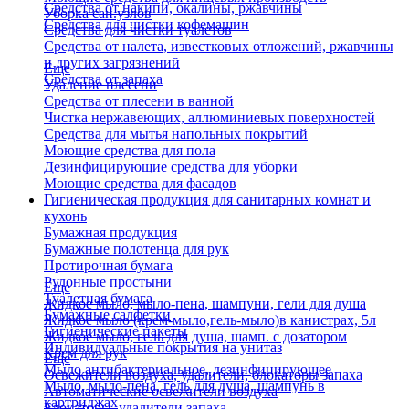
Средства от накипи, окалины, ржавчины
Уборка сан.узлов
Средства для чистки кофемашин
Средства для чистки туалетов
Средства от налета, известковых отложений, ржавчины
и других загрязнений
Еще
Средства от запаха
Удаление плесени
Средства от плесени в ванной
Чистка нержавеющих, аллюминиевых поверхностей
Средства для мытья напольных покрытий
Моющие средства для пола
Дезинфицирующие средства для уборки
Моющие средства для фасадов
Гигиеническая продукция для санитарных комнат и
кухонь
Бумажная продукция
Бумажные полотенца для рук
Протирочная бумага
Рулонные простыни
Еще
Туалетная бумага
Жидкое мыло, мыло-пена, шампуни, гели для душа
Бумажные салфетки
Жидкое мыло (крем-мыло,гель-мыло)в канистрах, 5л
Гигиенические пакеты
Жидкое мыло, гель для душа, шамп. с дозатором
Индивидуальные покрытия на унитаз
Крем для рук
Еще
Мыло антибактериальное, дезинфицирующее
Освежители воздуха, удалители, блокаторы запаха
Мыло, мыло-пена, гель для душа, шампунь в
Автоматические освежители воздуха
картриджах
Блокаторы, удалители запаха