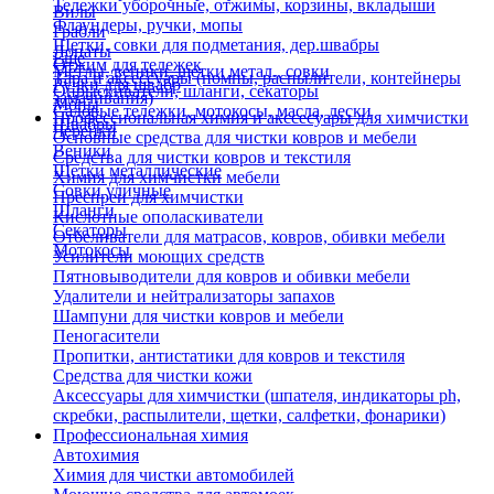
Тележки уборочные, отжимы, корзины, вкладыши
Вилы
Флаундеры, ручки, мопы
Грабли
Щетки, совки для подметания, дер.швабры
Лопаты
Еще
Отжим для тележек
Метлы, веники, щетки метал., совки
Тара и аксессуары (помпы, распылители, контейнеры
Ручки для швабр
Опрыскиватели, шланги, секаторы
замачивания)
Мопы
Садовые тележки, мотокосы, масла, лески
Профессиональная химия и акссесуары для химчистки
Швабры
Черенки
Основные средства для чистки ковров и мебели
Веники
Средства для чистки ковров и текстиля
Щетки металлические
Химия для химчистки мебели
Совки уличные
Преспреи для химчистки
Шланги
Кислотные ополаскиватели
Секаторы
Отбеливатели для матрасов, ковров, обивки мебели
Мотокосы
Усилители моющих средств
Пятновыводители для ковров и обивки мебели
Удалители и нейтрализаторы запахов
Шампуни для чистки ковров и мебели
Пеногасители
Пропитки, антистатики для ковров и текстиля
Средства для чистки кожи
Аксессуары для химчистки (шпателя, индикаторы ph,
скребки, распылители, щетки, салфетки, фонарики)
Профессиональная химия
Автохимия
Химия для чистки автомобилей