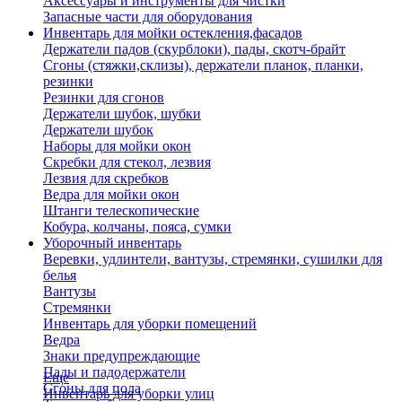
Аксессуары и инструменты для чистки
Запасные части для оборудования
Инвентарь для мойки остекления,фасадов
Держатели падов (скурблоки), пады, скотч-брайт
Сгоны (стяжки,склизы), держатели планок, планки,
резинки
Резинки для сгонов
Держатели шубок, шубки
Держатели шубок
Наборы для мойки окон
Скребки для стекол, лезвия
Лезвия для скребков
Ведра для мойки окон
Штанги телескопические
Кобура, колчаны, пояса, сумки
Уборочный инвентарь
Веревки, удлинтели, вантузы, стремянки, сушилки для
белья
Вантузы
Стремянки
Инвентарь для уборки помещений
Ведра
Знаки предупреждающие
Пады и падодержатели
Еще
Сгоны для пола
Инвентарь для уборки улиц