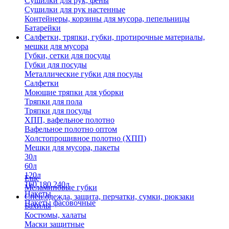
Сушилки для рук, фены
Сушилки для рук настенные
Контейнеры, корзины для мусора, пепельницы
Батарейки
Салфетки, тряпки, губки, протирочные материалы,
мешки для мусора
Губки, сетки для посуды
Губки для посуды
Металлические губки для посуды
Салфетки
Моющие тряпки для уборки
Тряпки для пола
Тряпки для посуды
ХПП, вафельное полотно
Вафельное полотно оптом
Холстопрошивное полотно (ХПП)
Мешки для мусора, пакеты
30л
60л
120л
Еще
160,180,240л
Меламиновые губки
Пакеты
Спец.одежда, защита, перчатки, сумки, рюкзаки
Пакеты фасовочные
Бахилы
Костюмы, халаты
Маски защитные