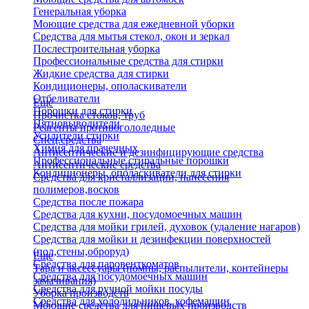
Генеральная уборка
Моющие средства для ежедневной уборки
Средства для мытья стекол, окон и зеркал
Послестроительная уборка
Профессиональные средства для стирки
Жидкие средства для стирки
Кондиционеры, ополаскиватели
Отбеливатели
Еще
Порошки для стирки
Прочистка стоков, труб
Пятновыводители
Реагенты противогололедные
Усилители стирки
Спец.средства
Химия для прачечных
Антисептические и дезинфицирующие средства
Профессиональные стиральные порошки
Антисептические средства
Кондиционеры, ополаскиватели для стирки
Средства для кристаллизации, нанесения
полимеров,восков
Средства после пожара
Средства для кухни, посудомоечных машин
Средства для мойки грилей, духовок (удаление нагаров)
Средства для мойки и дезинфекции поверхностей
(пол,стены,оброруд)
Еще
Средства для паровенткоматов
Тара и аксессуары (помпы, распылители, контейнеры
Средства для посудомоечных машин
замачивания)
Средства для ручной мойки посуды
Уборка производств
Средства для холодильников, кофемашин
Моющие средства для пищевых производств