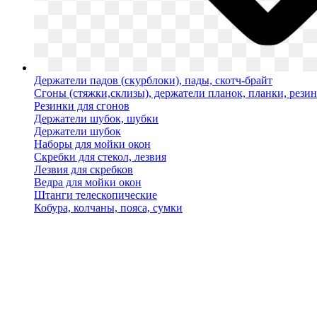
Держатели падов (скурблоки), пады, скотч-брайт
Сгоны (стяжки,склизы), держатели планок, планки, рези
Резинки для сгонов
Держатели шубок, шубки
Держатели шубок
Наборы для мойки окон
Скребки для стекол, лезвия
Лезвия для скребков
Ведра для мойки окон
Штанги телескопические
Кобура, колчаны, пояса, сумки