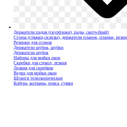
Держатели падов (скурблоки), пады, скотч-брайт
Сгоны (стяжки,склизы), держатели планок, планки, рези
Резинки для сгонов
Держатели шубок, шубки
Держатели шубок
Наборы для мойки окон
Скребки для стекол, лезвия
Лезвия для скребков
Ведра для мойки окон
Штанги телескопические
Кобура, колчаны, пояса, сумки