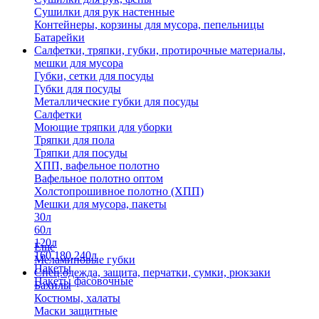
Сушилки для рук настенные
Контейнеры, корзины для мусора, пепельницы
Батарейки
Салфетки, тряпки, губки, протирочные материалы,
мешки для мусора
Губки, сетки для посуды
Губки для посуды
Металлические губки для посуды
Салфетки
Моющие тряпки для уборки
Тряпки для пола
Тряпки для посуды
ХПП, вафельное полотно
Вафельное полотно оптом
Холстопрошивное полотно (ХПП)
Мешки для мусора, пакеты
30л
60л
120л
Еще
160,180,240л
Меламиновые губки
Пакеты
Спец.одежда, защита, перчатки, сумки, рюкзаки
Пакеты фасовочные
Бахилы
Костюмы, халаты
Маски защитные