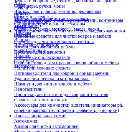
Тележки уборочные, отжимы, корзины, вкладыши
Вилы
Флаундеры, ручки, мопы
Грабли
Щетки, совки для подметания, дер.швабры
Лопаты
Еще
Отжим для тележек
Метлы, веники, щетки метал., совки
Тара и аксессуары (помпы, распылители, контейнеры
Ручки для швабр
Опрыскиватели, шланги, секаторы
замачивания)
Мопы
Садовые тележки, мотокосы, масла, лески
Профессиональная химия и акссесуары для химчистки
Швабры
Черенки
Основные средства для чистки ковров и мебели
Веники
Средства для чистки ковров и текстиля
Щетки металлические
Химия для химчистки мебели
Совки уличные
Преспреи для химчистки
Шланги
Кислотные ополаскиватели
Секаторы
Отбеливатели для матрасов, ковров, обивки мебели
Мотокосы
Усилители моющих средств
Пятновыводители для ковров и обивки мебели
Удалители и нейтрализаторы запахов
Шампуни для чистки ковров и мебели
Пеногасители
Пропитки, антистатики для ковров и текстиля
Средства для чистки кожи
Аксессуары для химчистки (шпателя, индикаторы ph,
скребки, распылители, щетки, салфетки, фонарики)
Профессиональная химия
Автохимия
Химия для чистки автомобилей
Моющие средства для автомоек