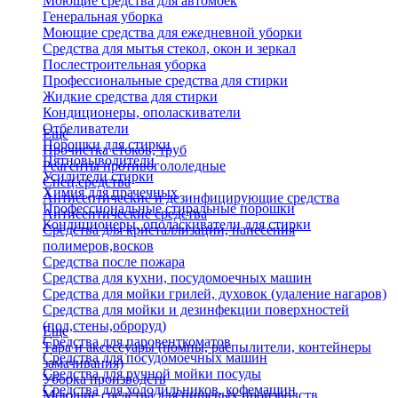
Моющие средства для автомоек
Генеральная уборка
Моющие средства для ежедневной уборки
Средства для мытья стекол, окон и зеркал
Послестроительная уборка
Профессиональные средства для стирки
Жидкие средства для стирки
Кондиционеры, ополаскиватели
Отбеливатели
Еще
Порошки для стирки
Прочистка стоков, труб
Пятновыводители
Реагенты противогололедные
Усилители стирки
Спец.средства
Химия для прачечных
Антисептические и дезинфицирующие средства
Профессиональные стиральные порошки
Антисептические средства
Кондиционеры, ополаскиватели для стирки
Средства для кристаллизации, нанесения
полимеров,восков
Средства после пожара
Средства для кухни, посудомоечных машин
Средства для мойки грилей, духовок (удаление нагаров)
Средства для мойки и дезинфекции поверхностей
(пол,стены,оброруд)
Еще
Средства для паровенткоматов
Тара и аксессуары (помпы, распылители, контейнеры
Средства для посудомоечных машин
замачивания)
Средства для ручной мойки посуды
Уборка производств
Средства для холодильников, кофемашин
Моющие средства для пищевых производств