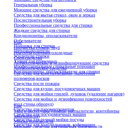
Генеральная уборка
Моющие средства для ежедневной уборки
Средства для мытья стекол, окон и зеркал
Послестроительная уборка
Профессиональные средства для стирки
Жидкие средства для стирки
Кондиционеры, ополаскиватели
Отбеливатели
Еще
Порошки для стирки
Прочистка стоков, труб
Пятновыводители
Реагенты противогололедные
Усилители стирки
Спец.средства
Химия для прачечных
Антисептические и дезинфицирующие средства
Профессиональные стиральные порошки
Антисептические средства
Кондиционеры, ополаскиватели для стирки
Средства для кристаллизации, нанесения
полимеров,восков
Средства после пожара
Средства для кухни, посудомоечных машин
Средства для мойки грилей, духовок (удаление нагаров)
Средства для мойки и дезинфекции поверхностей
(пол,стены,оброруд)
Еще
Средства для паровенткоматов
Тара и аксессуары (помпы, распылители, контейнеры
Средства для посудомоечных машин
замачивания)
Средства для ручной мойки посуды
Уборка производств
Средства для холодильников, кофемашин
Моющие средства для пищевых производств