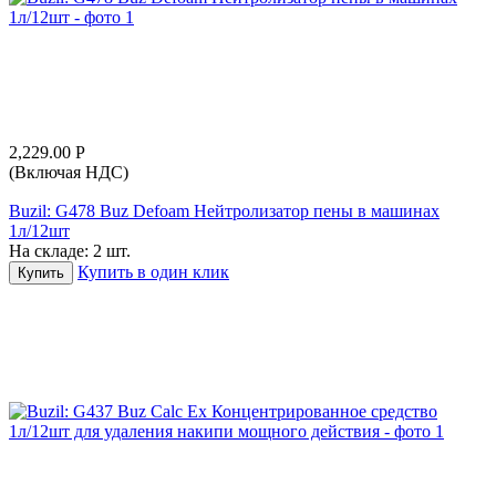
2,229.00
Р
(Включая НДС)
Buzil: G478 Buz Defoam Нейтролизатор пены в машинах
1л/12шт
На складе:
2 шт.
Купить в один клик
Купить