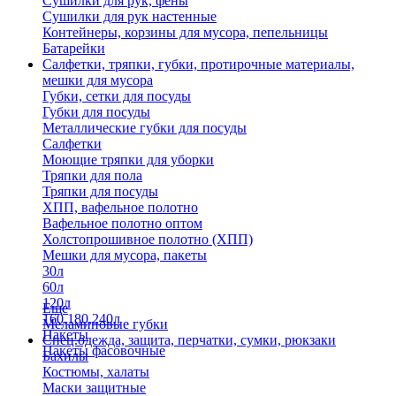
Сушилки для рук, фены
Сушилки для рук настенные
Контейнеры, корзины для мусора, пепельницы
Батарейки
Салфетки, тряпки, губки, протирочные материалы,
мешки для мусора
Губки, сетки для посуды
Губки для посуды
Металлические губки для посуды
Салфетки
Моющие тряпки для уборки
Тряпки для пола
Тряпки для посуды
ХПП, вафельное полотно
Вафельное полотно оптом
Холстопрошивное полотно (ХПП)
Мешки для мусора, пакеты
30л
60л
120л
Еще
160,180,240л
Меламиновые губки
Пакеты
Спец.одежда, защита, перчатки, сумки, рюкзаки
Пакеты фасовочные
Бахилы
Костюмы, халаты
Маски защитные