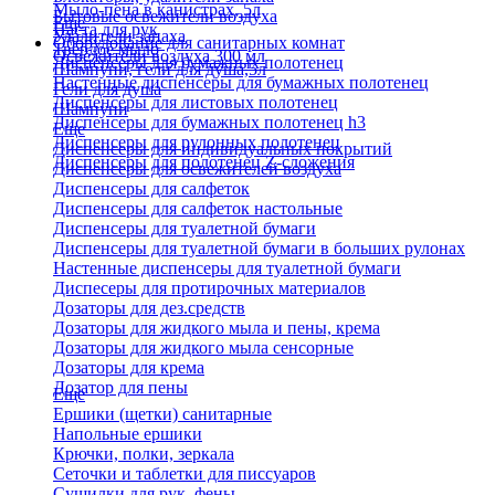
Мыло-пена в канистрах, 5л
Бытовые освежители воздуха
Еще
Паста для рук
Удалители запаха
Оборудование для санитарных комнат
Твердое мыло
Освежители воздуха 300 мл
Диспенсеры для бумажных полотенец
Шампуни, гели для душа,5л
Настенные диспенсеры для бумажных полотенец
Гели для душа
Диспенсеры для листовых полотенец
Шампуни
Диспенсеры для бумажных полотенец h3
Еще
Диспенсеры для рулонных полотенец
Диспенсеры для индивидуальных покрытий
Диспенсеры для полотенец Z-сложения
Диспенсеры для освежителей воздуха
Диспенсеры для салфеток
Диспенсеры для салфеток настольные
Диспенсеры для туалетной бумаги
Диспенсеры для туалетной бумаги в больших рулонах
Настенные диспенсеры для туалетной бумаги
Диспесеры для протирочных материалов
Дозаторы для дез.средств
Дозаторы для жидкого мыла и пены, крема
Дозаторы для жидкого мыла сенсорные
Дозаторы для крема
Дозатор для пены
Еще
Ершики (щетки) санитарные
Напольные ершики
Крючки, полки, зеркала
Сеточки и таблетки для писсуаров
Сушилки для рук, фены