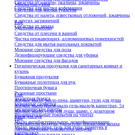
Средства от накипи, окалины, ржавчины
Уборка сан.узлов
Средства для чистки кофемашин
Средства для чистки туалетов
Средства от налета, известковых отложений, ржавчины
и других загрязнений
Еще
Средства от запаха
Удаление плесени
Средства от плесени в ванной
Чистка нержавеющих, аллюминиевых поверхностей
Средства для мытья напольных покрытий
Моющие средства для пола
Дезинфицирующие средства для уборки
Моющие средства для фасадов
Гигиеническая продукция для санитарных комнат и
кухонь
Бумажная продукция
Бумажные полотенца для рук
Протирочная бумага
Рулонные простыни
Еще
Туалетная бумага
Жидкое мыло, мыло-пена, шампуни, гели для душа
Бумажные салфетки
Жидкое мыло (крем-мыло,гель-мыло)в канистрах, 5л
Гигиенические пакеты
Жидкое мыло, гель для душа, шамп. с дозатором
Индивидуальные покрытия на унитаз
Крем для рук
Еще
Мыло антибактериальное, дезинфицирующее
Освежители воздуха, удалители, блокаторы запаха
Мыло, мыло-пена, гель для душа, шампунь в
Автоматические освежители воздуха
картриджах
Блокаторы, удалители запаха