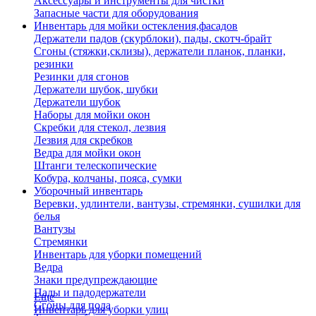
Аксессуары и инструменты для чистки
Запасные части для оборудования
Инвентарь для мойки остекления,фасадов
Держатели падов (скурблоки), пады, скотч-брайт
Сгоны (стяжки,склизы), держатели планок, планки,
резинки
Резинки для сгонов
Держатели шубок, шубки
Держатели шубок
Наборы для мойки окон
Скребки для стекол, лезвия
Лезвия для скребков
Ведра для мойки окон
Штанги телескопические
Кобура, колчаны, пояса, сумки
Уборочный инвентарь
Веревки, удлинтели, вантузы, стремянки, сушилки для
белья
Вантузы
Стремянки
Инвентарь для уборки помещений
Ведра
Знаки предупреждающие
Пады и падодержатели
Еще
Сгоны для пола
Инвентарь для уборки улиц