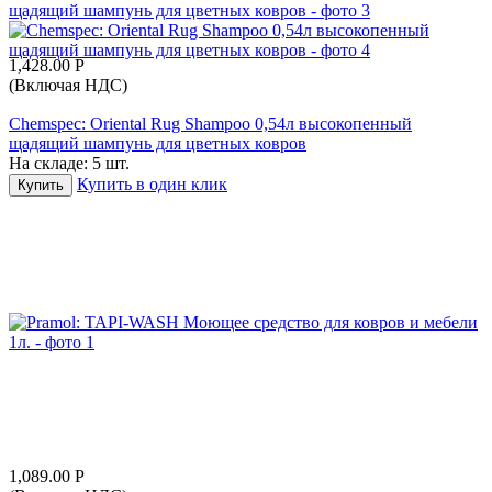
1,428.00
Р
(Включая НДС)
Chemspec: Oriental Rug Shampoo 0,54л высокопенный
щадящий шампунь для цветных ковров
На складе:
5 шт.
Купить в один клик
Купить
1,089.00
Р