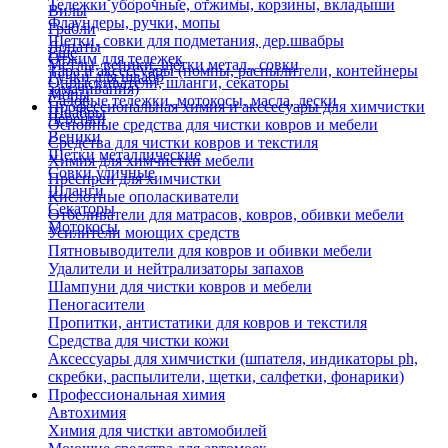
Тележки уборочные, отжимы, корзины, вкладыши
Вилы
Флаундеры, ручки, мопы
Грабли
Щетки, совки для подметания, дер.швабры
Лопаты
Еще
Отжим для тележек
Метлы, веники, щетки метал., совки
Тара и аксессуары (помпы, распылители, контейнеры
Ручки для швабр
Опрыскиватели, шланги, секаторы
замачивания)
Мопы
Садовые тележки, мотокосы, масла, лески
Профессиональная химия и акссесуары для химчистки
Швабры
Черенки
Основные средства для чистки ковров и мебели
Веники
Средства для чистки ковров и текстиля
Щетки металлические
Химия для химчистки мебели
Совки уличные
Преспреи для химчистки
Шланги
Кислотные ополаскиватели
Секаторы
Отбеливатели для матрасов, ковров, обивки мебели
Мотокосы
Усилители моющих средств
Пятновыводители для ковров и обивки мебели
Удалители и нейтрализаторы запахов
Шампуни для чистки ковров и мебели
Пеногасители
Пропитки, антистатики для ковров и текстиля
Средства для чистки кожи
Аксессуары для химчистки (шпателя, индикаторы ph,
скребки, распылители, щетки, салфетки, фонарики)
Профессиональная химия
Автохимия
Химия для чистки автомобилей