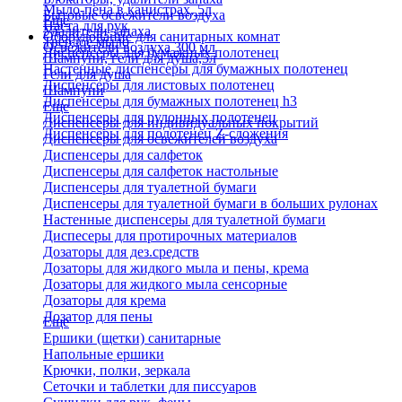
Мыло-пена в канистрах, 5л
Бытовые освежители воздуха
Еще
Паста для рук
Удалители запаха
Оборудование для санитарных комнат
Твердое мыло
Освежители воздуха 300 мл
Диспенсеры для бумажных полотенец
Шампуни, гели для душа,5л
Настенные диспенсеры для бумажных полотенец
Гели для душа
Диспенсеры для листовых полотенец
Шампуни
Диспенсеры для бумажных полотенец h3
Еще
Диспенсеры для рулонных полотенец
Диспенсеры для индивидуальных покрытий
Диспенсеры для полотенец Z-сложения
Диспенсеры для освежителей воздуха
Диспенсеры для салфеток
Диспенсеры для салфеток настольные
Диспенсеры для туалетной бумаги
Диспенсеры для туалетной бумаги в больших рулонах
Настенные диспенсеры для туалетной бумаги
Диспесеры для протирочных материалов
Дозаторы для дез.средств
Дозаторы для жидкого мыла и пены, крема
Дозаторы для жидкого мыла сенсорные
Дозаторы для крема
Дозатор для пены
Еще
Ершики (щетки) санитарные
Напольные ершики
Крючки, полки, зеркала
Сеточки и таблетки для писсуаров