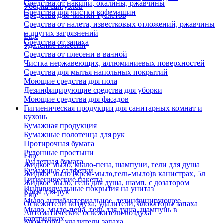
Средства от накипи, окалины, ржавчины
Уборка сан.узлов
Средства для чистки кофемашин
Средства для чистки туалетов
Средства от налета, известковых отложений, ржавчины
и других загрязнений
Еще
Средства от запаха
Удаление плесени
Средства от плесени в ванной
Чистка нержавеющих, аллюминиевых поверхностей
Средства для мытья напольных покрытий
Моющие средства для пола
Дезинфицирующие средства для уборки
Моющие средства для фасадов
Гигиеническая продукция для санитарных комнат и
кухонь
Бумажная продукция
Бумажные полотенца для рук
Протирочная бумага
Рулонные простыни
Еще
Туалетная бумага
Жидкое мыло, мыло-пена, шампуни, гели для душа
Бумажные салфетки
Жидкое мыло (крем-мыло,гель-мыло)в канистрах, 5л
Гигиенические пакеты
Жидкое мыло, гель для душа, шамп. с дозатором
Индивидуальные покрытия на унитаз
Крем для рук
Еще
Мыло антибактериальное, дезинфицирующее
Освежители воздуха, удалители, блокаторы запаха
Мыло, мыло-пена, гель для душа, шампунь в
Автоматические освежители воздуха
картриджах
Блокаторы, удалители запаха