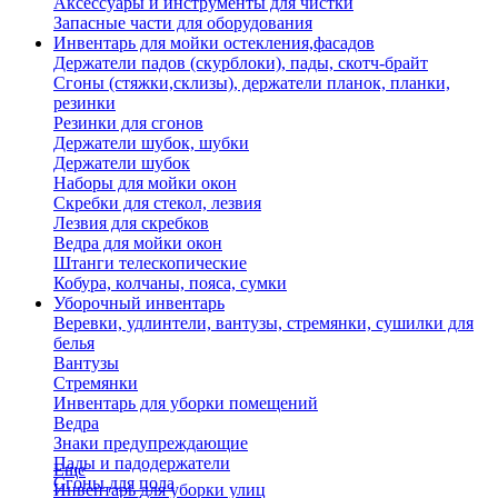
Аксессуары и инструменты для чистки
Запасные части для оборудования
Инвентарь для мойки остекления,фасадов
Держатели падов (скурблоки), пады, скотч-брайт
Сгоны (стяжки,склизы), держатели планок, планки,
резинки
Резинки для сгонов
Держатели шубок, шубки
Держатели шубок
Наборы для мойки окон
Скребки для стекол, лезвия
Лезвия для скребков
Ведра для мойки окон
Штанги телескопические
Кобура, колчаны, пояса, сумки
Уборочный инвентарь
Веревки, удлинтели, вантузы, стремянки, сушилки для
белья
Вантузы
Стремянки
Инвентарь для уборки помещений
Ведра
Знаки предупреждающие
Пады и падодержатели
Еще
Сгоны для пола
Инвентарь для уборки улиц