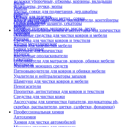
Тележки уборочные, отжимы, корзины, вкладыши
Вилы
Флаундеры, ручки, мопы
Грабли
Щетки, совки для подметания, дер.швабры
Лопаты
Еще
Отжим для тележек
Метлы, веники, щетки метал., совки
Тара и аксессуары (помпы, распылители, контейнеры
Ручки для швабр
Опрыскиватели, шланги, секаторы
замачивания)
Мопы
Садовые тележки, мотокосы, масла, лески
Профессиональная химия и акссесуары для химчистки
Швабры
Черенки
Основные средства для чистки ковров и мебели
Веники
Средства для чистки ковров и текстиля
Щетки металлические
Химия для химчистки мебели
Совки уличные
Преспреи для химчистки
Шланги
Кислотные ополаскиватели
Секаторы
Отбеливатели для матрасов, ковров, обивки мебели
Мотокосы
Усилители моющих средств
Пятновыводители для ковров и обивки мебели
Удалители и нейтрализаторы запахов
Шампуни для чистки ковров и мебели
Пеногасители
Пропитки, антистатики для ковров и текстиля
Средства для чистки кожи
Аксессуары для химчистки (шпателя, индикаторы ph,
скребки, распылители, щетки, салфетки, фонарики)
Профессиональная химия
Автохимия
Химия для чистки автомобилей