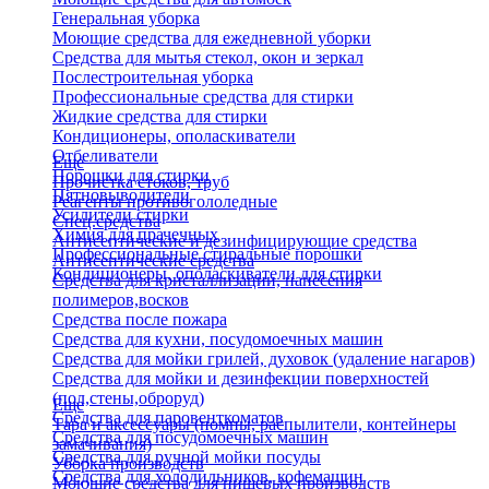
Генеральная уборка
Моющие средства для ежедневной уборки
Средства для мытья стекол, окон и зеркал
Послестроительная уборка
Профессиональные средства для стирки
Жидкие средства для стирки
Кондиционеры, ополаскиватели
Отбеливатели
Еще
Порошки для стирки
Прочистка стоков, труб
Пятновыводители
Реагенты противогололедные
Усилители стирки
Спец.средства
Химия для прачечных
Антисептические и дезинфицирующие средства
Профессиональные стиральные порошки
Антисептические средства
Кондиционеры, ополаскиватели для стирки
Средства для кристаллизации, нанесения
полимеров,восков
Средства после пожара
Средства для кухни, посудомоечных машин
Средства для мойки грилей, духовок (удаление нагаров)
Средства для мойки и дезинфекции поверхностей
(пол,стены,оброруд)
Еще
Средства для паровенткоматов
Тара и аксессуары (помпы, распылители, контейнеры
Средства для посудомоечных машин
замачивания)
Средства для ручной мойки посуды
Уборка производств
Средства для холодильников, кофемашин
Моющие средства для пищевых производств