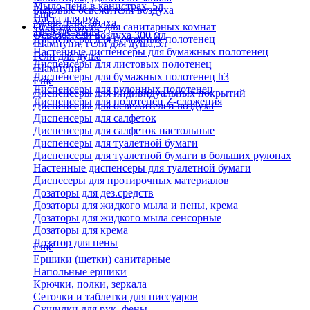
Мыло-пена в канистрах, 5л
Бытовые освежители воздуха
Еще
Паста для рук
Удалители запаха
Оборудование для санитарных комнат
Твердое мыло
Освежители воздуха 300 мл
Диспенсеры для бумажных полотенец
Шампуни, гели для душа,5л
Настенные диспенсеры для бумажных полотенец
Гели для душа
Диспенсеры для листовых полотенец
Шампуни
Диспенсеры для бумажных полотенец h3
Еще
Диспенсеры для рулонных полотенец
Диспенсеры для индивидуальных покрытий
Диспенсеры для полотенец Z-сложения
Диспенсеры для освежителей воздуха
Диспенсеры для салфеток
Диспенсеры для салфеток настольные
Диспенсеры для туалетной бумаги
Диспенсеры для туалетной бумаги в больших рулонах
Настенные диспенсеры для туалетной бумаги
Диспесеры для протирочных материалов
Дозаторы для дез.средств
Дозаторы для жидкого мыла и пены, крема
Дозаторы для жидкого мыла сенсорные
Дозаторы для крема
Дозатор для пены
Еще
Ершики (щетки) санитарные
Напольные ершики
Крючки, полки, зеркала
Сеточки и таблетки для писсуаров
Сушилки для рук, фены