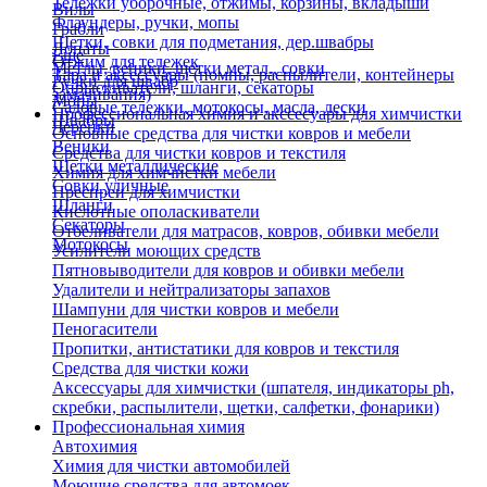
Тележки уборочные, отжимы, корзины, вкладыши
Вилы
Флаундеры, ручки, мопы
Грабли
Щетки, совки для подметания, дер.швабры
Лопаты
Еще
Отжим для тележек
Метлы, веники, щетки метал., совки
Тара и аксессуары (помпы, распылители, контейнеры
Ручки для швабр
Опрыскиватели, шланги, секаторы
замачивания)
Мопы
Садовые тележки, мотокосы, масла, лески
Профессиональная химия и акссесуары для химчистки
Швабры
Черенки
Основные средства для чистки ковров и мебели
Веники
Средства для чистки ковров и текстиля
Щетки металлические
Химия для химчистки мебели
Совки уличные
Преспреи для химчистки
Шланги
Кислотные ополаскиватели
Секаторы
Отбеливатели для матрасов, ковров, обивки мебели
Мотокосы
Усилители моющих средств
Пятновыводители для ковров и обивки мебели
Удалители и нейтрализаторы запахов
Шампуни для чистки ковров и мебели
Пеногасители
Пропитки, антистатики для ковров и текстиля
Средства для чистки кожи
Аксессуары для химчистки (шпателя, индикаторы ph,
скребки, распылители, щетки, салфетки, фонарики)
Профессиональная химия
Автохимия
Химия для чистки автомобилей
Моющие средства для автомоек