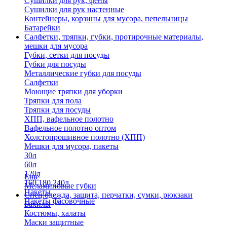
Сушилки для рук, фены
Сушилки для рук настенные
Контейнеры, корзины для мусора, пепельницы
Батарейки
Салфетки, тряпки, губки, протирочные материалы,
мешки для мусора
Губки, сетки для посуды
Губки для посуды
Металлические губки для посуды
Салфетки
Моющие тряпки для уборки
Тряпки для пола
Тряпки для посуды
ХПП, вафельное полотно
Вафельное полотно оптом
Холстопрошивное полотно (ХПП)
Мешки для мусора, пакеты
30л
60л
120л
Еще
160,180,240л
Меламиновые губки
Пакеты
Спец.одежда, защита, перчатки, сумки, рюкзаки
Пакеты фасовочные
Бахилы
Костюмы, халаты
Маски защитные