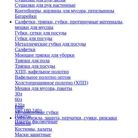
Сушилки для рук настенные
Контейнеры, корзины для мусора, пепельницы
Батарейки
Салфетки, тряпки, губки, протирочные материалы,
мешки для мусора
Губки, сетки для посуды
Губки для посуды
Металлические губки для посуды
Салфетки
Моющие тряпки для уборки
Тряпки для пола
Тряпки для посуды
ХПП, вафельное полотно
Вафельное полотно оптом
Холстопрошивное полотно (ХПП)
Мешки для мусора, пакеты
30л
60л
120л
Еще
160,180,240л
Меламиновые губки
Пакеты
Спец.одежда, защита, перчатки, сумки, рюкзаки
Пакеты фасовочные
Бахилы
Костюмы, халаты
Маски защитные