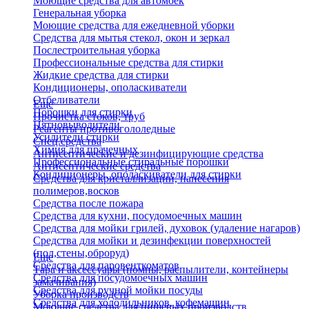
Моющие средства для автомоек
Генеральная уборка
Моющие средства для ежедневной уборки
Средства для мытья стекол, окон и зеркал
Послестроительная уборка
Профессиональные средства для стирки
Жидкие средства для стирки
Кондиционеры, ополаскиватели
Отбеливатели
Еще
Порошки для стирки
Прочистка стоков, труб
Пятновыводители
Реагенты противогололедные
Усилители стирки
Спец.средства
Химия для прачечных
Антисептические и дезинфицирующие средства
Профессиональные стиральные порошки
Антисептические средства
Кондиционеры, ополаскиватели для стирки
Средства для кристаллизации, нанесения
полимеров,восков
Средства после пожара
Средства для кухни, посудомоечных машин
Средства для мойки грилей, духовок (удаление нагаров)
Средства для мойки и дезинфекции поверхностей
(пол,стены,оброруд)
Еще
Средства для паровенткоматов
Тара и аксессуары (помпы, распылители, контейнеры
Средства для посудомоечных машин
замачивания)
Средства для ручной мойки посуды
Уборка производств
Средства для холодильников, кофемашин
Моющие средства для пищевых производств