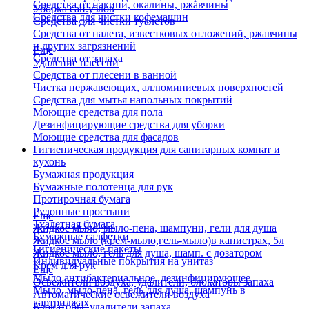
Средства от накипи, окалины, ржавчины
Уборка сан.узлов
Средства для чистки кофемашин
Средства для чистки туалетов
Средства от налета, известковых отложений, ржавчины
и других загрязнений
Еще
Средства от запаха
Удаление плесени
Средства от плесени в ванной
Чистка нержавеющих, аллюминиевых поверхностей
Средства для мытья напольных покрытий
Моющие средства для пола
Дезинфицирующие средства для уборки
Моющие средства для фасадов
Гигиеническая продукция для санитарных комнат и
кухонь
Бумажная продукция
Бумажные полотенца для рук
Протирочная бумага
Рулонные простыни
Еще
Туалетная бумага
Жидкое мыло, мыло-пена, шампуни, гели для душа
Бумажные салфетки
Жидкое мыло (крем-мыло,гель-мыло)в канистрах, 5л
Гигиенические пакеты
Жидкое мыло, гель для душа, шамп. с дозатором
Индивидуальные покрытия на унитаз
Крем для рук
Еще
Мыло антибактериальное, дезинфицирующее
Освежители воздуха, удалители, блокаторы запаха
Мыло, мыло-пена, гель для душа, шампунь в
Автоматические освежители воздуха
картриджах
Блокаторы, удалители запаха