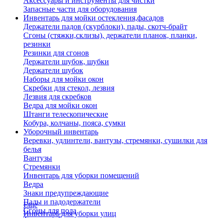
Аксессуары и инструменты для чистки
Запасные части для оборудования
Инвентарь для мойки остекления,фасадов
Держатели падов (скурблоки), пады, скотч-брайт
Сгоны (стяжки,склизы), держатели планок, планки,
резинки
Резинки для сгонов
Держатели шубок, шубки
Держатели шубок
Наборы для мойки окон
Скребки для стекол, лезвия
Лезвия для скребков
Ведра для мойки окон
Штанги телескопические
Кобура, колчаны, пояса, сумки
Уборочный инвентарь
Веревки, удлинтели, вантузы, стремянки, сушилки для
белья
Вантузы
Стремянки
Инвентарь для уборки помещений
Ведра
Знаки предупреждающие
Пады и падодержатели
Еще
Сгоны для пола
Инвентарь для уборки улиц