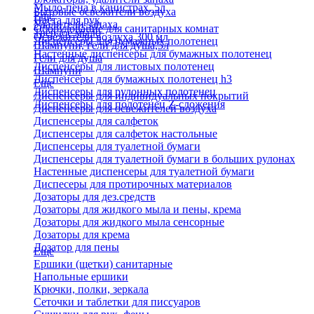
Мыло-пена в канистрах, 5л
Бытовые освежители воздуха
Еще
Паста для рук
Удалители запаха
Оборудование для санитарных комнат
Твердое мыло
Освежители воздуха 300 мл
Диспенсеры для бумажных полотенец
Шампуни, гели для душа,5л
Настенные диспенсеры для бумажных полотенец
Гели для душа
Диспенсеры для листовых полотенец
Шампуни
Диспенсеры для бумажных полотенец h3
Еще
Диспенсеры для рулонных полотенец
Диспенсеры для индивидуальных покрытий
Диспенсеры для полотенец Z-сложения
Диспенсеры для освежителей воздуха
Диспенсеры для салфеток
Диспенсеры для салфеток настольные
Диспенсеры для туалетной бумаги
Диспенсеры для туалетной бумаги в больших рулонах
Настенные диспенсеры для туалетной бумаги
Диспесеры для протирочных материалов
Дозаторы для дез.средств
Дозаторы для жидкого мыла и пены, крема
Дозаторы для жидкого мыла сенсорные
Дозаторы для крема
Дозатор для пены
Еще
Ершики (щетки) санитарные
Напольные ершики
Крючки, полки, зеркала
Сеточки и таблетки для писсуаров