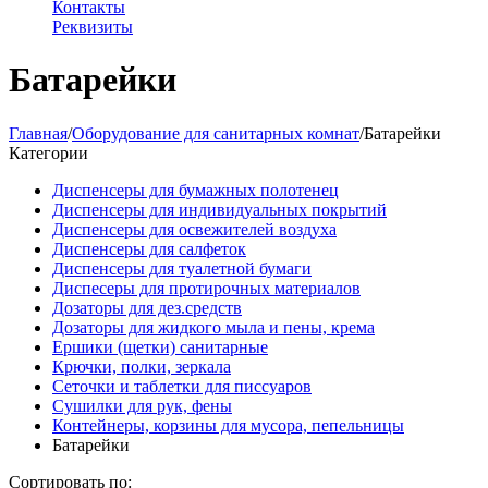
Контакты
Реквизиты
Батарейки
Главная
/
Оборудование для санитарных комнат
/
Батарейки
Категории
Диспенсеры для бумажных полотенец
Диспенсеры для индивидуальных покрытий
Диспенсеры для освежителей воздуха
Диспенсеры для салфеток
Диспенсеры для туалетной бумаги
Диспесеры для протирочных материалов
Дозаторы для дез.средств
Дозаторы для жидкого мыла и пены, крема
Ершики (щетки) санитарные
Крючки, полки, зеркала
Сеточки и таблетки для писсуаров
Сушилки для рук, фены
Контейнеры, корзины для мусора, пепельницы
Батарейки
Сортировать по: