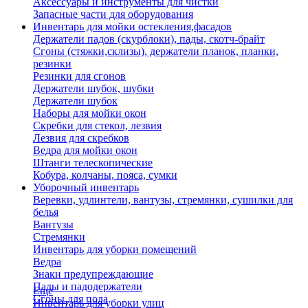
Аксессуары и инструменты для чистки
Запасные части для оборудования
Инвентарь для мойки остекления,фасадов
Держатели падов (скурблоки), пады, скотч-брайт
Сгоны (стяжки,склизы), держатели планок, планки,
резинки
Резинки для сгонов
Держатели шубок, шубки
Держатели шубок
Наборы для мойки окон
Скребки для стекол, лезвия
Лезвия для скребков
Ведра для мойки окон
Штанги телескопические
Кобура, колчаны, пояса, сумки
Уборочный инвентарь
Веревки, удлинтели, вантузы, стремянки, сушилки для
белья
Вантузы
Стремянки
Инвентарь для уборки помещений
Ведра
Знаки предупреждающие
Пады и падодержатели
Еще
Сгоны для пола
Инвентарь для уборки улиц