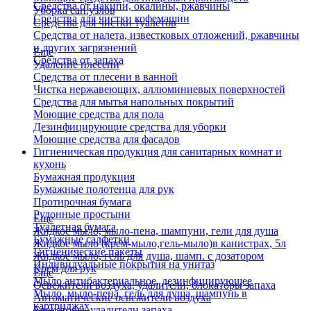
Средства от накипи, окалины, ржавчины
Уборка сан.узлов
Средства для чистки кофемашин
Средства для чистки туалетов
Средства от налета, известковых отложений, ржавчины
и других загрязнений
Еще
Средства от запаха
Удаление плесени
Средства от плесени в ванной
Чистка нержавеющих, аллюминиевых поверхностей
Средства для мытья напольных покрытий
Моющие средства для пола
Дезинфицирующие средства для уборки
Моющие средства для фасадов
Гигиеническая продукция для санитарных комнат и
кухонь
Бумажная продукция
Бумажные полотенца для рук
Протирочная бумага
Рулонные простыни
Еще
Туалетная бумага
Жидкое мыло, мыло-пена, шампуни, гели для душа
Бумажные салфетки
Жидкое мыло (крем-мыло,гель-мыло)в канистрах, 5л
Гигиенические пакеты
Жидкое мыло, гель для душа, шамп. с дозатором
Индивидуальные покрытия на унитаз
Крем для рук
Еще
Мыло антибактериальное, дезинфицирующее
Освежители воздуха, удалители, блокаторы запаха
Мыло, мыло-пена, гель для душа, шампунь в
Автоматические освежители воздуха
картриджах
Блокаторы, удалители запаха